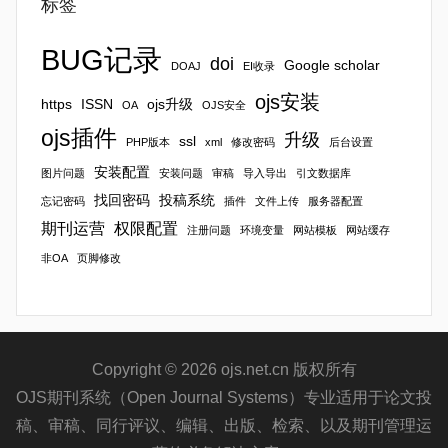
标签
BUG记录
doi
Google scholar
DOAJ
EI收录
ojs安装
https
ISSN
ojs升级
OA
OJS安全
ojs插件
升级
ssl
PHP版本
xml
修改密码
后台设置
安装配置
图片问题
安装问题
审稿
导入导出
引文数据库
找回密码
投稿系统
忘记密码
插件
文件上传
服务器配置
期刊运营
权限配置
注册问题
环境变量
网站模板
网站缓存
非OA
页脚修改
Copyright © 2026 ojs.net.cn 版权所有
OJS期刊系统（Open Journal Systems）专业适用于论文投
稿、审稿、同行评议、编辑、出版、检索、以及期刊管理运