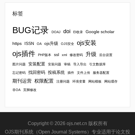
标签
BUG记录
doi
Google scholar
DOAJ
EI收录
ojs安装
https
ISSN
ojs升级
OA
OJS安全
ojs插件
升级
ssl
PHP版本
xml
修改密码
后台设置
安装配置
图片问题
安装问题
审稿
导入导出
引文数据库
找回密码
投稿系统
忘记密码
插件
文件上传
服务器配置
期刊运营
权限配置
注册问题
环境变量
网站模板
网站缓存
非OA
页脚修改
Copyright © 2026 ojs.net.cn 版权所有
OJS期刊系统（Open Journal Systems）专业适用于论文投