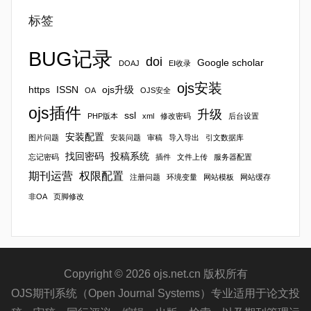
标签
BUG记录
doi
Google scholar
DOAJ
EI收录
ojs安装
https
ISSN
ojs升级
OA
OJS安全
ojs插件
升级
ssl
PHP版本
xml
修改密码
后台设置
安装配置
图片问题
安装问题
审稿
导入导出
引文数据库
找回密码
投稿系统
忘记密码
插件
文件上传
服务器配置
期刊运营
权限配置
注册问题
环境变量
网站模板
网站缓存
非OA
页脚修改
Copyright © 2026 ojs.net.cn 版权所有
OJS期刊系统（Open Journal Systems）专业适用于论文投