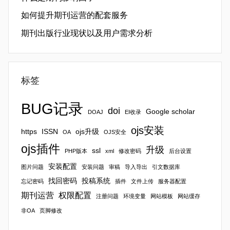
如何提升期刊运营的配套服务
期刊出版行业现状以及用户需求分析
标签
BUG记录
doi
Google scholar
DOAJ
EI收录
ojs安装
https
ISSN
ojs升级
OA
OJS安全
ojs插件
升级
ssl
PHP版本
xml
修改密码
后台设置
安装配置
图片问题
安装问题
审稿
导入导出
引文数据库
找回密码
投稿系统
忘记密码
插件
文件上传
服务器配置
期刊运营
权限配置
注册问题
环境变量
网站模板
网站缓存
非OA
页脚修改