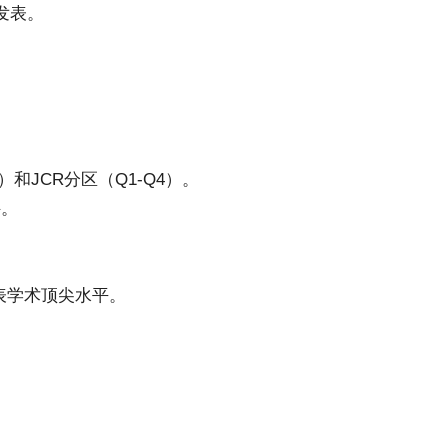
发表。
和JCR分区（Q1-Q4）。
科。
）代表学术顶尖水平。