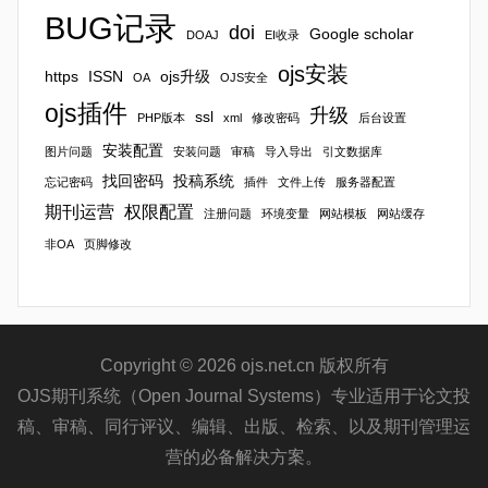
BUG记录
doi
Google scholar
DOAJ
EI收录
ojs安装
https
ISSN
ojs升级
OA
OJS安全
ojs插件
升级
ssl
PHP版本
xml
修改密码
后台设置
安装配置
图片问题
安装问题
审稿
导入导出
引文数据库
找回密码
投稿系统
忘记密码
插件
文件上传
服务器配置
期刊运营
权限配置
注册问题
环境变量
网站模板
网站缓存
非OA
页脚修改
Copyright © 2026 ojs.net.cn 版权所有
OJS期刊系统（Open Journal Systems）专业适用于论文投
稿、审稿、同行评议、编辑、出版、检索、以及期刊管理运
营的必备解决方案。