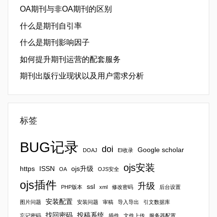
OA期刊与非OA期刊的区别
什么是期刊自引率
什么是期刊影响因子
如何提升期刊运营的配套服务
期刊出版行业现状以及用户需求分析
标签
BUG记录
doi
Google scholar
DOAJ
EI收录
ojs安装
https
ISSN
ojs升级
OA
OJS安全
ojs插件
升级
ssl
PHP版本
xml
修改密码
后台设置
安装配置
图片问题
安装问题
审稿
导入导出
引文数据库
找回密码
投稿系统
忘记密码
插件
文件上传
服务器配置